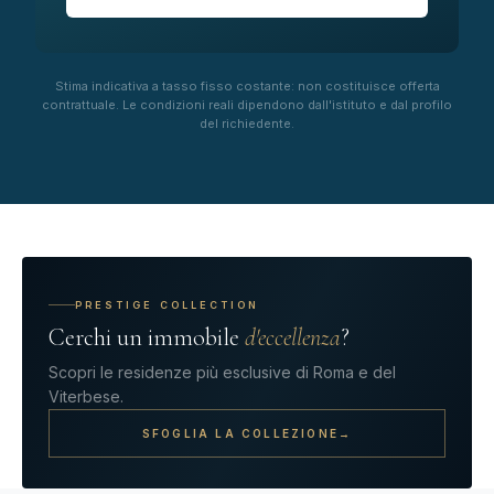
Stima indicativa a tasso fisso costante: non costituisce offerta
contrattuale. Le condizioni reali dipendono dall'istituto e dal profilo
del richiedente.
PRESTIGE COLLECTION
Cerchi un immobile
d'eccellenza
?
Scopri le residenze più esclusive di Roma e del
Viterbese.
SFOGLIA LA COLLEZIONE
→