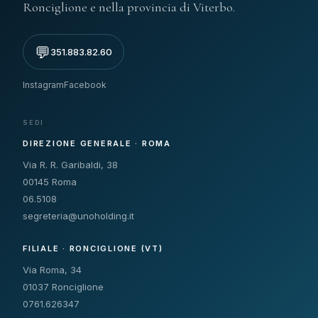
Ronciglione e nella provincia di Viterbo.
💬
351.883.82.60
Instagram
Facebook
SEDI
DIREZIONE GENERALE · ROMA
Via R. R. Garibaldi, 38
00145 Roma
06.5108
segreteria@unoholding.it
FILIALE · RONCIGLIONE (VT)
Via Roma, 34
01037 Ronciglione
0761.626347