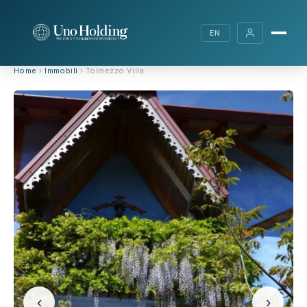
EN
Home
›
Immobili
› Tolmezzo Villa
‹
›