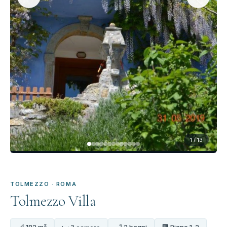
1 / 13
TOLMEZZO · ROMA
Tolmezzo Villa
📐 182 m²
🛁 2 bagni
🏢 Piano 1-2