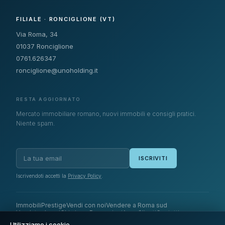
FILIALE · RONCIGLIONE (VT)
Via Roma, 34
01037 Ronciglione
0761.626347
ronciglione@unoholding.it
RESTA AGGIORNATO
Mercato immobiliare romano, nuovi immobili e consigli pratici.
Niente spam.
ISCRIVITI
Iscrivendoti accetti la
Privacy Policy
.
Immobili
Prestige
Vendi con noi
Vendere a Roma sud
Venduto da noi
Chi siamo
Recensioni
Area Clienti
Contatti
Utilizziamo i cookie