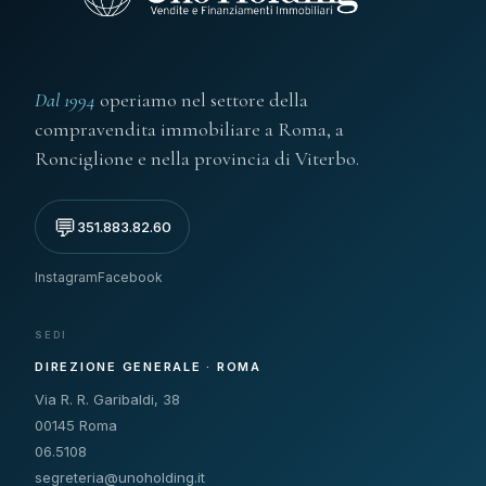
Dal 1994
operiamo nel settore della
compravendita immobiliare a Roma, a
Ronciglione e nella provincia di Viterbo.
💬
351.883.82.60
Instagram
Facebook
SEDI
DIREZIONE GENERALE · ROMA
Via R. R. Garibaldi, 38
00145 Roma
06.5108
segreteria@unoholding.it