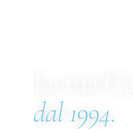
La tua C
dal 1994.