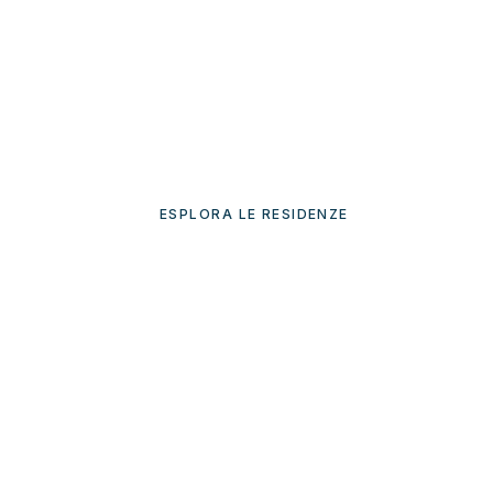
Dal 1994 operiamo nel settore della comprav
immobiliare, con una specializzazione in prop
pregio e di rappresentanza a Roma, Roncigli
Viterbo.
Hai una casa d
ESPLORA LE RESIDENZE