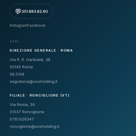
💬
351.883.82.60
Instagram
Facebook
SEDI
DIREZIONE GENERALE · ROMA
Via R. R. Garibaldi, 38
00145 Roma
06.5108
segreteria@unoholding.it
FILIALE · RONCIGLIONE (VT)
Via Roma, 34
01037 Ronciglione
0761.626347
ronciglione@unoholding.it