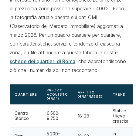
di prezzo tra zone possono superare il 400%. Ecco
la fotografia attuale basata sui dati OMI
(Osservatorio del Mercato Immobiliare) aggiornati a
marzo 2026. Per un quadro quartiere per quartiere,
con caratteristiche, servizi e tendenze di ciascuna
zona, è utile affiancare a questa tabella le nostre
schede dei quartieri di Roma
, che approfondiscono
ciò che i numeri da soli non raccontano.
PREZZO
AFFITTO
QUARTIERE
ACQUISTO
TREND
(€/M²/MESE)
(€/M²)
Stabile
Centro
6.500–
18–28
/ lieve
Storico
9.750
crescita
5.200–
In