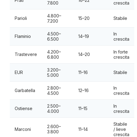
Prati
16–22
7.800
crescita
4.800–
Parioli
15–20
Stabile
7.200
4.500–
In
Flaminio
14–19
6.500
crescita
4.200–
In forte
Trastevere
14–20
6.800
crescita
3.200–
EUR
11–16
Stabile
5.000
2.800–
In
Garbatella
12–16
4.500
crescita
2.500–
In
Ostiense
11–15
4.000
crescita
Stabile
2.600–
Marconi
11–14
/ lieve
3.800
crescita