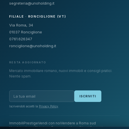
segreteria@unoholding.it
FILIALE · RONCIGLIONE (VT)
Via Roma, 34
01037 Ronciglione
0761.626347
ronciglione@unoholding.it
RESTA AGGIORNATO
Mercato immobiliare romano, nuovi immobili e consigli pratici.
Niente spam.
ISCRIVITI
Iscrivendoti accetti la
Privacy Policy
.
Immobili
Prestige
Vendi con noi
Vendere a Roma sud
Venduto da noi
Chi siamo
Recensioni
Area Clienti
Contatti