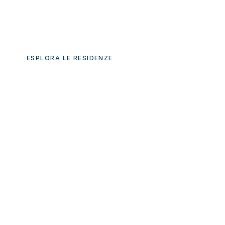
in proprietà residenziali, di pregio e di rappresentanza
a Roma, Ronciglione e nella provincia di Viterbo.
ESPLORA LE RESIDENZE
Hai una casa da vendere?
→