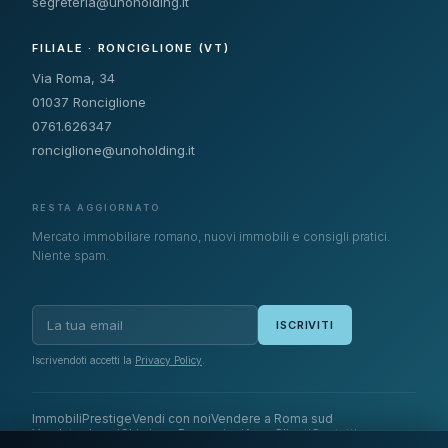
segreteria@unoholding.it
FILIALE · RONCIGLIONE (VT)
Via Roma, 34
01037 Ronciglione
0761.626347
ronciglione@unoholding.it
RESTA AGGIORNATO
Mercato immobiliare romano, nuovi immobili e consigli pratici.
Niente spam.
ISCRIVITI
Iscrivendoti accetti la
Privacy Policy
.
Immobili
Prestige
Vendi con noi
Vendere a Roma sud
Venduto da noi
Chi siamo
Recensioni
Area Clienti
Contatti