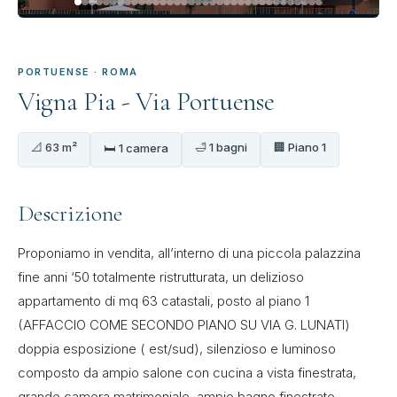
PORTUENSE · ROMA
Vigna Pia - Via Portuense
📐 63 m²
🛁 1 bagni
🏢 Piano 1
🛏 1 camera
Descrizione
Proponiamo in vendita, all’interno di una piccola palazzina
fine anni ‘50 totalmente ristrutturata, un delizioso
appartamento di mq 63 catastali, posto al piano 1
(AFFACCIO COME SECONDO PIANO SU VIA G. LUNATI)
doppia esposizione ( est/sud), silenzioso e luminoso
composto da ampio salone con cucina a vista finestrata,
grande camera matrimoniale, ampio bagno finestrato,