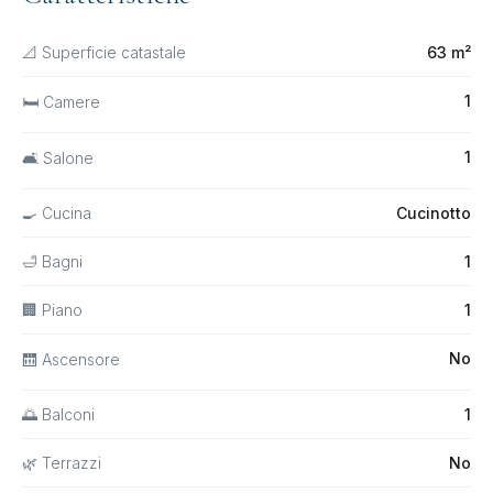
📐 Superficie catastale
63 m²
1
🛏 Camere
1
🛋 Salone
🍳 Cucina
Cucinotto
🛁 Bagni
1
🏢 Piano
1
No
🛗 Ascensore
🌅 Balconi
1
🌿 Terrazzi
No