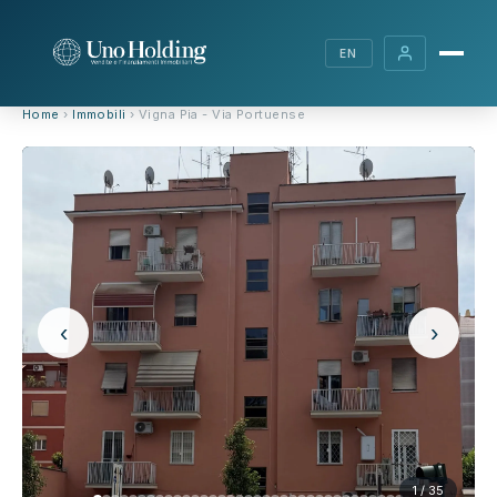
EN
Home
›
Immobili
› Vigna Pia - Via Portuense
‹
›
1 / 35