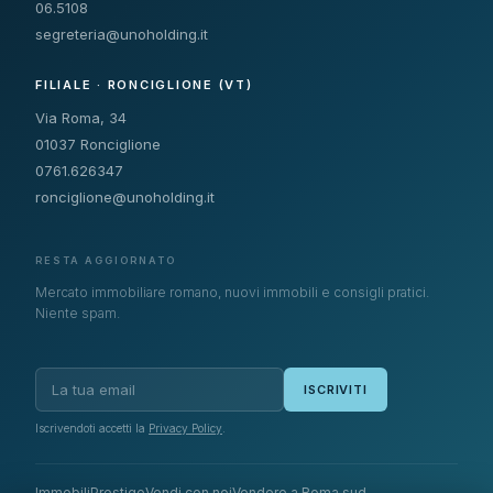
06.5108
segreteria@unoholding.it
FILIALE · RONCIGLIONE (VT)
Via Roma, 34
01037 Ronciglione
0761.626347
ronciglione@unoholding.it
RESTA AGGIORNATO
Mercato immobiliare romano, nuovi immobili e consigli pratici.
Niente spam.
ISCRIVITI
Iscrivendoti accetti la
Privacy Policy
.
Immobili
Prestige
Vendi con noi
Vendere a Roma sud