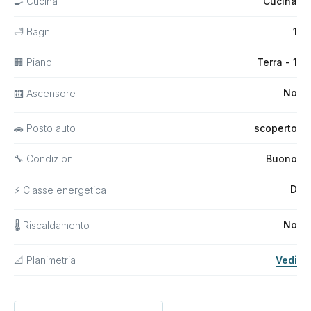
🍳 Cucina
Cucina
🛁 Bagni
1
🏢 Piano
Terra - 1
No
🛗 Ascensore
🚗 Posto auto
scoperto
🔧 Condizioni
Buono
D
⚡ Classe energetica
No
🌡 Riscaldamento
📐 Planimetria
Vedi