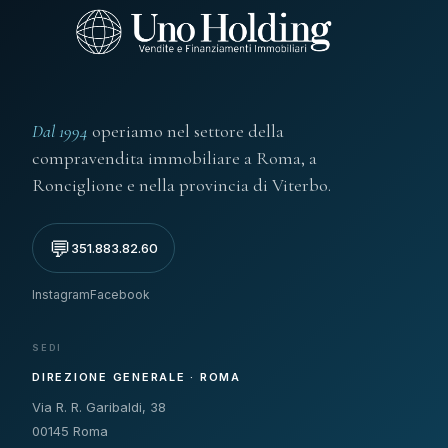
Dal 1994
operiamo nel settore della
compravendita immobiliare a Roma, a
Ronciglione e nella provincia di Viterbo.
💬
351.883.82.60
Instagram
Facebook
SEDI
DIREZIONE GENERALE · ROMA
Via R. R. Garibaldi, 38
00145 Roma