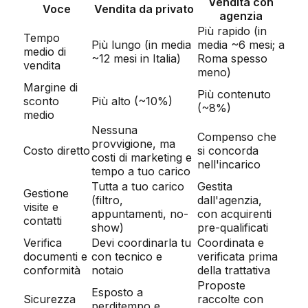
Vendita con
Voce
Vendita da privato
agenzia
Più rapido (in
Tempo
Più lungo (in media
media ~6 mesi; a
medio di
~12 mesi in Italia)
Roma spesso
vendita
meno)
Margine di
Più contenuto
sconto
Più alto (~10%)
(~8%)
medio
Nessuna
Compenso che
provvigione, ma
Costo diretto
si concorda
costi di marketing e
nell'incarico
tempo a tuo carico
Tutta a tuo carico
Gestita
Gestione
(filtro,
dall'agenzia,
visite e
appuntamenti, no-
con acquirenti
contatti
show)
pre-qualificati
Verifica
Devi coordinarla tu
Coordinata e
documenti e
con tecnico e
verificata prima
conformità
notaio
della trattativa
Proposte
Esposto a
Sicurezza
raccolte con
perditempo e