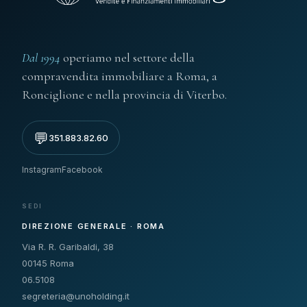
Dal 1994
operiamo nel settore della
compravendita immobiliare a Roma, a
Ronciglione e nella provincia di Viterbo.
💬
351.883.82.60
Instagram
Facebook
SEDI
DIREZIONE GENERALE · ROMA
Via R. R. Garibaldi, 38
00145 Roma
06.5108
segreteria@unoholding.it