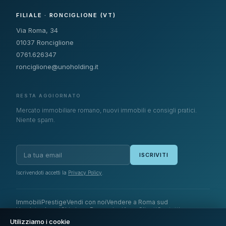
FILIALE · RONCIGLIONE (VT)
Via Roma, 34
01037 Ronciglione
0761.626347
ronciglione@unoholding.it
RESTA AGGIORNATO
Mercato immobiliare romano, nuovi immobili e consigli pratici.
Niente spam.
ISCRIVITI
Iscrivendoti accetti la
Privacy Policy
.
Immobili
Prestige
Vendi con noi
Vendere a Roma sud
Venduto da noi
Chi siamo
Recensioni
Area Clienti
Contatti
Utilizziamo i cookie