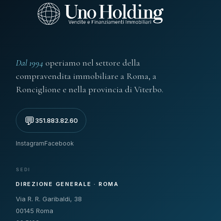
Dal 1994
operiamo nel settore della
compravendita immobiliare a Roma, a
Ronciglione e nella provincia di Viterbo.
💬
351.883.82.60
Instagram
Facebook
SEDI
DIREZIONE GENERALE · ROMA
Via R. R. Garibaldi, 38
00145 Roma