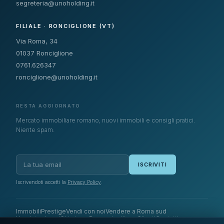
segreteria@unoholding.it
FILIALE · RONCIGLIONE (VT)
Via Roma, 34
01037 Ronciglione
0761.626347
ronciglione@unoholding.it
RESTA AGGIORNATO
Mercato immobiliare romano, nuovi immobili e consigli pratici.
Niente spam.
ISCRIVITI
Iscrivendoti accetti la
Privacy Policy
.
Immobili
Prestige
Vendi con noi
Vendere a Roma sud
Venduto da noi
Chi siamo
Recensioni
Area Clienti
Contatti