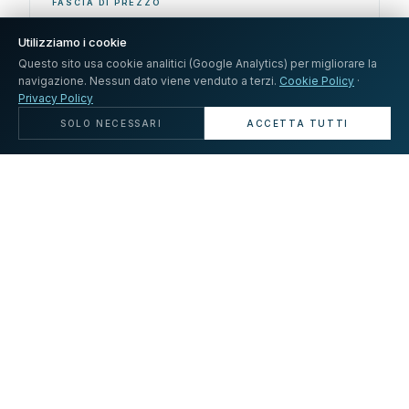
FASCIA DI PREZZO
€3.000 – €3.900/m²
Utilizziamo i cookie
Questo sito usa cookie analitici (Google Analytics) per migliorare la
TIPOLOGIE DISPONIBILI
navigazione. Nessun dato viene venduto a terzi.
Cookie Policy
·
Appartamenti anni '60-'80, bilocali, trilocali, attici,
Privacy Policy
immobili da ristrutturare
SOLO NECESSARI
ACCETTA TUTTI
IDEALE PER
Famiglie, giovani coppie, chi lavora all'EUR,
investitori
Vivere nella zona Tintoretto: trasporti,
servizi e verde
La zona Tintoretto è un quartiere residenziale comodo e