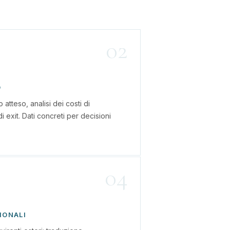
02
O
atteso, analisi dei costi di
di exit. Dati concreti per decisioni
04
IONALI