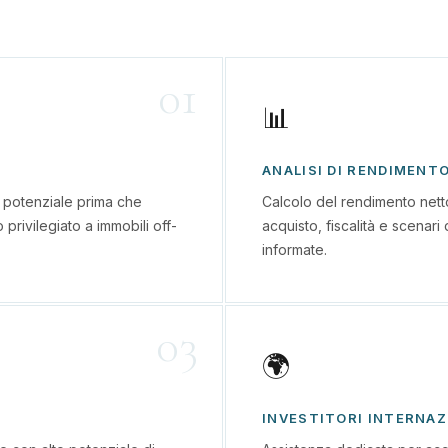
01
📊
ANALISI DI RENDIMENT
o potenziale prima che
Calcolo del rendimento netto 
privilegiato a immobili off-
acquisto, fiscalità e scenari 
informate.
03
🌍
INVESTITORI INTERNAZ