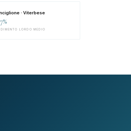
nciglione · Viterbese
–7%
NDIMENTO LORDO MEDIO