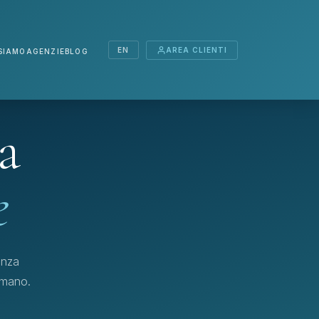
EN
AREA CLIENTI
SIAMO
AGENZIE
BLOG
a
e
enza
omano.