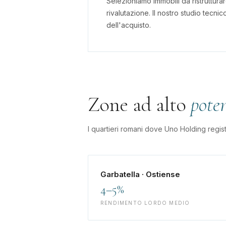
Selezioniamo immobili da ristruttura
rivalutazione. Il nostro studio tecnic
dell'acquisto.
Zone ad alto
pote
I quartieri romani dove Uno Holding regis
Garbatella · Ostiense
4–5%
RENDIMENTO LORDO MEDIO