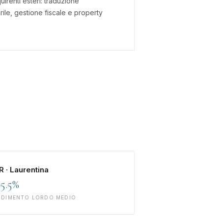
irenti esteri: traduzione
ile, gestione fiscale e property
R · Laurentina
5.5%
NDIMENTO LORDO MEDIO