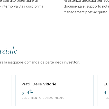
re con alto potenziale di
Assistenza dedicata per acqu
o interno valuta i costi prima
documentale, supporto notar
management post-acquisto.
nziale
tra la maggiore domanda da parte degli investitori.
Prati · Delle Vittorie
EU
3–4%
4–
RENDIMENTO LORDO MEDIO
RE