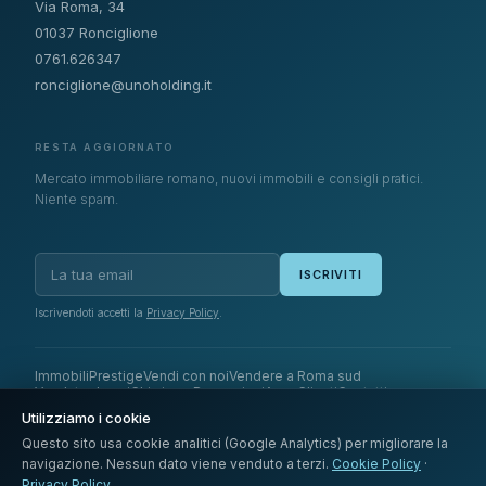
Via Roma, 34
01037 Ronciglione
0761.626347
ronciglione@unoholding.it
RESTA AGGIORNATO
Mercato immobiliare romano, nuovi immobili e consigli pratici.
Niente spam.
ISCRIVITI
Iscrivendoti accetti la
Privacy Policy
.
Immobili
Prestige
Vendi con noi
Vendere a Roma sud
Venduto da noi
Chi siamo
Recensioni
Area Clienti
Contatti
Utilizziamo i cookie
Questo sito usa cookie analitici (Google Analytics) per migliorare la
navigazione. Nessun dato viene venduto a terzi.
Cookie Policy
·
Privacy Policy