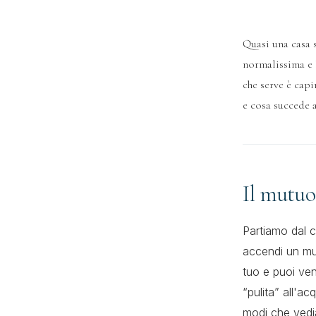
Quasi una casa 
normalissima e 
che serve è cap
e cosa succede 
Il mutuo
Partiamo dal c
accendi un mut
tuo e puoi ven
“pulita” all'ac
modi che vedi