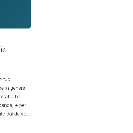
ia
o tuo,
ce in genere
tratto ha
 banca, e per
te dal debito.