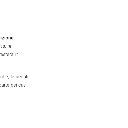
inzione
ituire
resterà in
iche, le penali
parte dei casi