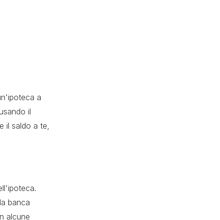
un'ipoteca a
usando il
 il saldo a te,
ll'ipoteca.
(la banca
in alcune