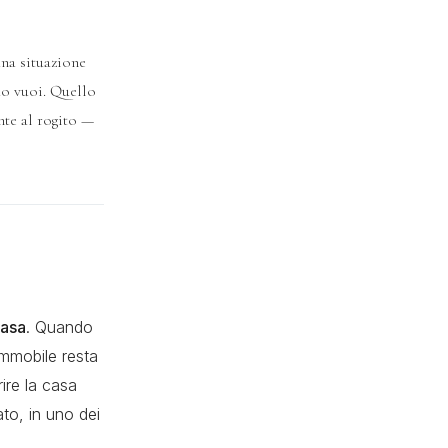
na situazione
do vuoi. Quello
nte al rogito —
casa
. Quando
immobile resta
ire la casa
ato, in uno dei