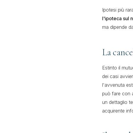
Ipotesi più ra
l'ipoteca sul
ma dipende dal
La cance
Estinto il mutu
dei casi avvi
l'avvenuta esti
può fare con a
un dettaglio t
acquirente inf