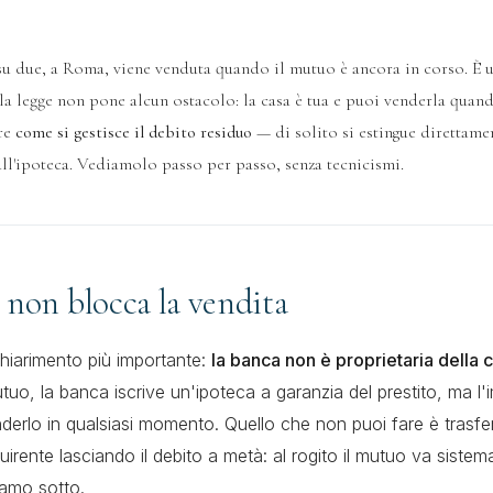
su due, a Roma, viene venduta quando il mutuo è ancora in corso. È u
la legge non pone alcun ostacolo: la casa è tua e puoi venderla quan
ire
come si gestisce il debito residuo
— di solito si estingue direttame
all'ipoteca. Vediamolo passo per passo, senza tecnicismi.
 non blocca la vendita
hiarimento più importante:
la banca non è proprietaria della 
uo, la banca iscrive un'ipoteca a garanzia del prestito, ma l'
derlo in qualsiasi momento. Quello che non puoi fare è trasfer
quirente lasciando il debito a metà: al rogito il mutuo va sistem
amo sotto.