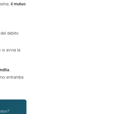
ssima:
il mutuo
 del debito
 si avvia la
ndita
.
sono entrambe
mutuo?