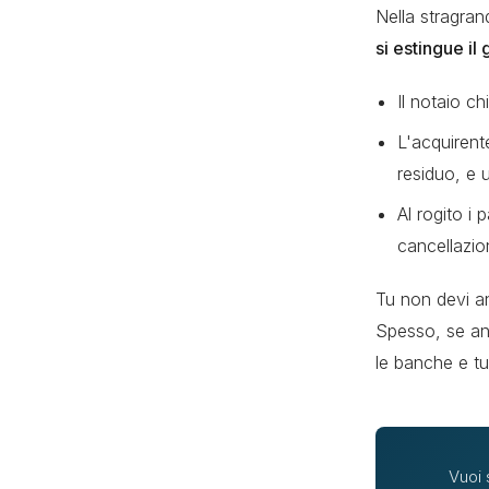
Nella stragran
si estingue il
Il notaio ch
L'acquirent
residuo, e u
Al rogito i
cancellazio
Tu non devi an
Spesso, se an
le banche e tu
Vuoi 