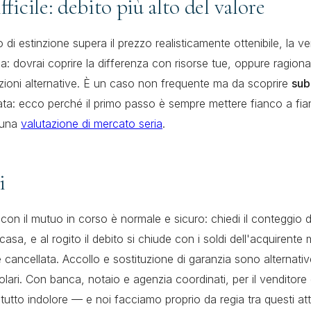
ifficile: debito più alto del valore
 di estinzione supera il prezzo realisticamente ottenibile, la v
la: dovrai coprire la differenza con risorse tue, oppure ragion
zioni alternative. È un caso non frequente ma da scoprire
sub
iata: ecco perché il primo passo è sempre mettere fianco a fi
 una
valutazione di mercato seria
.
i
on il mutuo in corso è normale e sicuro: chiedi il conteggio d
 casa, e al rogito il debito si chiude con i soldi dell'acquirente
e cancellata. Accollo e sostituzione di garanzia sono alternativ
colari. Con banca, notaio e agenzia coordinati, per il venditore
tutto indolore — e noi facciamo proprio da regia tra questi at