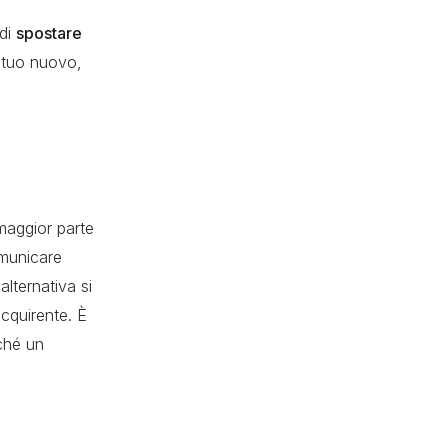
 di
spostare
mutuo nuovo,
 maggior parte
omunicare
alternativa si
acquirente. È
rché un