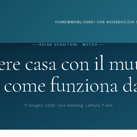
HOME
IMMOBILI
VENDI CON NOI
SERVIZI
CHI 
GUIDA VENDITORE · MUTUO
re casa con il mu
: come funziona d
11 Giugno 2026
Uno Holding
Lettura 7 min