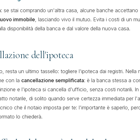
ra: se stai comprando un'altra casa, alcune banche accettano
 nuovo immobile
, lasciando vivo il mutuo. Evita i costi di un 
la disponibilità della banca e dal valore della nuova casa.
llazione dell'ipoteca
o, resta un ultimo tassello: togliere l'ipoteca dai registri. Nella
ene con la
cancellazione semplificata
: è la banca stessa a c
nzione e l'ipoteca si cancella d'ufficio, senza costi notarili. In 
tto notarile, di solito quando serve certezza immediata per l'
ecnico che il notaio imposta per te: l'importante è saperlo, pe
ormato lo chiederà.