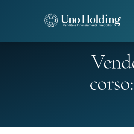
Vende
corso