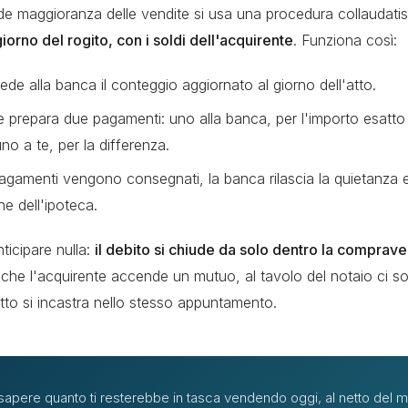
de maggioranza delle vendite si usa una procedura collaudati
 giorno del rogito, con i soldi dell'acquirente
. Funziona così:
iede alla banca il conteggio aggiornato al giorno dell'atto.
e prepara due pagamenti: uno alla banca, per l'importo esatto
no a te, per la differenza.
 pagamenti vengono consegnati, la banca rilascia la quietanza e
ne dell'ipoteca.
ticipare nulla:
il debito si chiude da solo dentro la comprave
che l'acquirente accende un mutuo, al tavolo del notaio ci 
tto si incastra nello stesso appuntamento.
sapere quanto ti resterebbe in tasca vendendo oggi, al netto del 