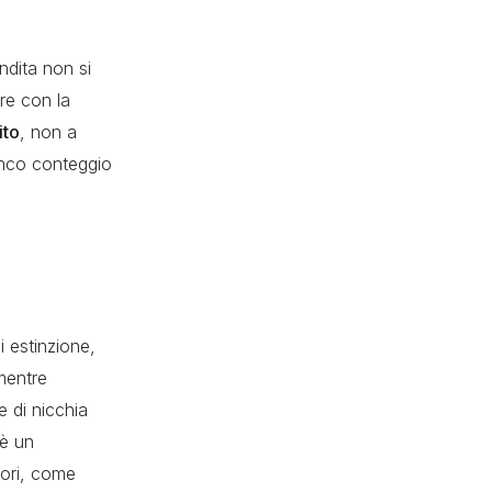
endita non si
are con la
ito
, non a
anco conteggio
i estinzione,
 mentre
e di nicchia
 è un
tori, come