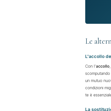
Le altern
L'accollo d
Con l'
accollo
scomputando i
un mutuo nuov
condizioni migl
te è essenzial
La sostituz